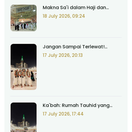
Makna Sa'i dalam Haji dan
Umrah: Jejak Kesabaran Siti
18 July 2026, 09:24
Hajar yang Diabadikan Allah
Jangan Sampai Terlewat!
Amalan Sunnah yang
17 July 2026, 20:13
Menyempurnakan Haji dan
Umrah
Ka'bah: Rumah Tauhid yang
Dimuliakan, Bukan untuk
17 July 2026, 17:44
Disembah