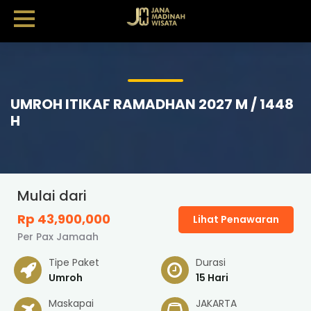
UMROH ITIKAF RAMADHAN 2027 M / 1448
H
Mulai dari
Rp 43,900,000
Lihat Penawaran
Per Pax Jamaah
Tipe Paket
Durasi
Umroh
15 Hari
Maskapai
JAKARTA