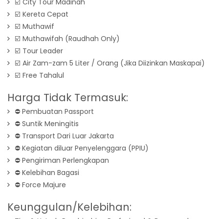
☑️ City Tour Madinah
☑️ Kereta Cepat
☑️ Muthawif
☑️ Muthawifah (Raudhah Only)
☑️ Tour Leader
☑️ Air Zam-zam 5 Liter / Orang (Jika Diizinkan Maskapai)
☑️ Free Tahalul
Harga Tidak Termasuk:
⛔ Pembuatan Passport
⛔ Suntik Meningitis
⛔ Transport Dari Luar Jakarta
⛔ Kegiatan diluar Penyelenggara (PPIU)
⛔ Pengiriman Perlengkapan
⛔ Kelebihan Bagasi
⛔ Force Majure
Keunggulan/Kelebihan: