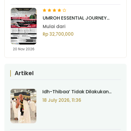
UMROH ESSENTIAL JOURNEY
NOVEMBER VOL. II 2026
Mulai dari
Rp 32,700,000
20 Nov 2026
Artikel
Idh-Thibaa’ Tidak Dilakukan
Sepanjang Umrah, Hanya Saat
18 July 2026, 11:36
Thawaf