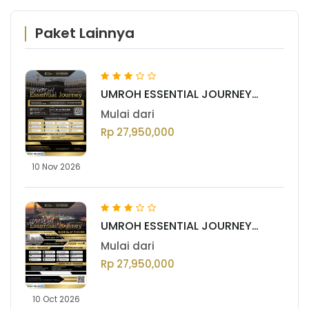
Paket Lainnya
UMROH ESSENTIAL JOURNEY
NOVEMBER (GOLD) VOL. III 2026
Mulai dari
Rp 27,950,000
10 Nov 2026
UMROH ESSENTIAL JOURNEY
OKTOBER (GOLD) VOL. III 2026
Mulai dari
Rp 27,950,000
10 Oct 2026