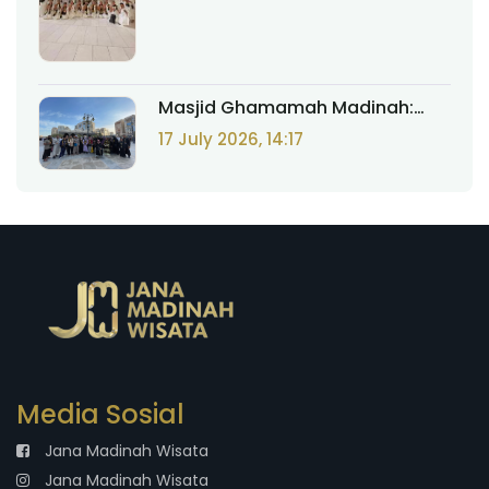
Masjid Ghamamah Madinah:
Tempat Rasulullah ﷺ Memimpin
17 July 2026, 14:17
Sholat Id dan Doa Istisqa' yang
Dikabulkan
Media Sosial
Jana Madinah Wisata
Jana Madinah Wisata