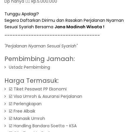
Dp hanya 👉🏻 Rp.5.000.000
Tunggu Apalagi?
Segera Daftarkan Dirimu dan Rasakan Perjalanan Nyaman
Sesuai Syariah Bersama
Jana Madinah Wisata
!
____________________________________
"Perjalanan Nyaman Sesuai Syariah"
Pembimbing Jamaah:
Ustadz Pembimbing
Harga Termasuk:
☑️ Tiket Pesawat PP Ekonomi
☑️ Visa Umroh & Asuransi Perjalanan
☑️ Perlengkapan
☑️ Free Albaik
☑️ Manasik Umroh
☑️ Handling Bandara Soetta - KSA