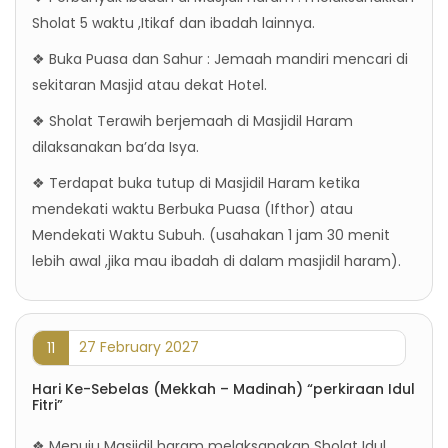
Sholat 5 waktu ,Itikaf dan ibadah lainnya.
❖ Buka Puasa dan Sahur : Jemaah mandiri mencari di
sekitaran Masjid atau dekat Hotel.
❖ Sholat Terawih berjemaah di Masjidil Haram
dilaksanakan ba’da Isya.
❖ Terdapat buka tutup di Masjidil Haram ketika
mendekati waktu Berbuka Puasa (Ifthor) atau
Mendekati Waktu Subuh. (usahakan 1 jam 30 menit
lebih awal ,jika mau ibadah di dalam masjidil haram).
27 February 2027
11
Hari Ke-Sebelas (Mekkah – Madinah) “perkiraan Idul
Fitri”
❖ Menuju Masjidil haram melaksanakan Sholat Idul