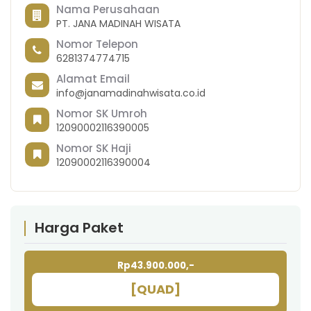
Nama Perusahaan
PT. JANA MADINAH WISATA
Nomor Telepon
6281374774715
Alamat Email
info@janamadinahwisata.co.id
Nomor SK Umroh
12090002116390005
Nomor SK Haji
12090002116390004
Harga Paket
Rp43.900.000,-
[QUAD]