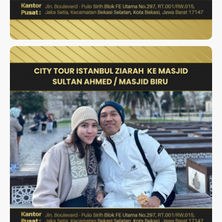
CITY TOUR ISTANBUL ZIARAH
KE MASJID SULTAN AHMED /
MASJID BIRU