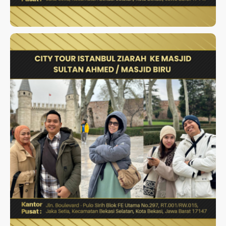
CITY TOUR ISTANBUL ZIARAH
KE MASJID SULTAN AHMED /
MASJID BIRU