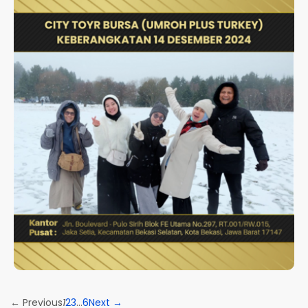
CITY TOYR BURSA (UMROH
PLUS TURKEY)
KEBERANGKATAN 14 DESEMBER
2024
← Previous
1
2
3
…
6
Next →