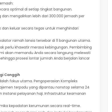
jemaah:
ecara optimal di setiap tingkat bangunan.
an mengalirkan lebih dari 300.000 jemaah per
k dan keluar secara tegas untuk menghindari
kalator ramah lansia tersebar di 11 bangunan utama.
dak perlu khawatir merasa kebingungan. Pembimbing
ami akan memandu Anda secara langsung melewati
sehingga prosesi lontar jumrah Anda berjalan lancar
ogi Canggih
dalah fokus utama. Pengoperasian Kompleks
ajemen terpadu yang dipantau nonstop selama 24
 instansi pelayanan haji. Infrastruktur keamanan
ika kepadatan kerumunan secara real-time.