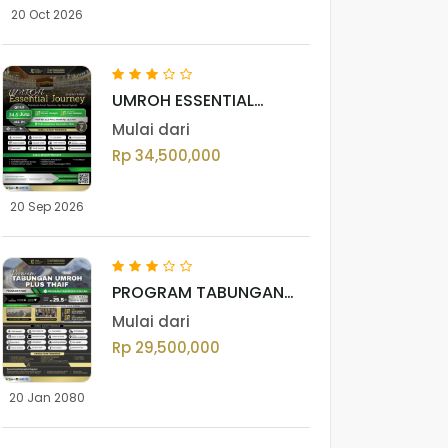
20 Oct 2026
UMROH ESSENTIAL
JOURNEY SEPTEMBER
Mulai dari
2026
Rp 34,500,000
20 Sep 2026
PROGRAM TABUNGAN
UMROH PLUS THAIF
Mulai dari
Rp 29,500,000
20 Jan 2080