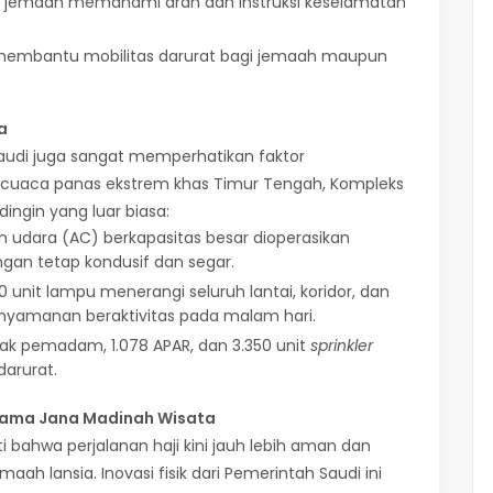
u jemaah memahami arah dan instruksi keselamatan
k membantu mobilitas darurat bagi jemaah maupun
a
audi juga sangat memperhatikan faktor
 cuaca panas ekstrem khas Timur Tengah, Kompleks
ingin yang luar biasa:
in udara (AC) berkapasitas besar dioperasikan
gan tetap kondusif dan segar.
 unit lampu menerangi seluruh lantai, koridor, dan
nyamanan beraktivitas pada malam hari.
otak pemadam, 1.078 APAR, dan 3.350 unit
sprinkler
darurat.
sama Jana Madinah Wisata
 bahwa perjalanan haji kini jauh lebih aman dan
ah lansia. Inovasi fisik dari Pemerintah Saudi ini