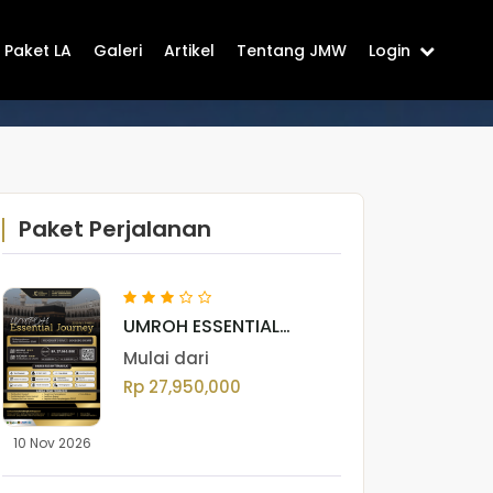
Paket LA
Galeri
Artikel
Tentang JMW
Login
Paket Perjalanan
UMROH ESSENTIAL
JOURNEY NOVEMBER
Mulai dari
(GOLD) VOL. III 2026
Rp 27,950,000
10 Nov 2026