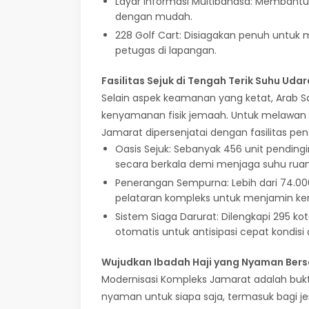
Layar Informasi Multibahasa: Membant
dengan mudah.
228 Golf Cart: Disiagakan penuh untu
petugas di lapangan.
Fasilitas Sejuk di Tengah Terik Suhu Udar
Selain aspek keamanan yang ketat, Arab S
kenyamanan fisik jemaah. Untuk melawan
Jamarat dipersenjatai dengan fasilitas pend
Oasis Sejuk: Sebanyak 456 unit pending
secara berkala demi menjaga suhu ruan
Penerangan Sempurna: Lebih dari 74.000
pelataran kompleks untuk menjamin ke
Sistem Siaga Darurat: Dilengkapi 295 k
otomatis untuk antisipasi cepat kondisi 
Wujudkan Ibadah Haji yang Nyaman Ber
Modernisasi Kompleks Jamarat adalah bukti
nyaman untuk siapa saja, termasuk bagi jema