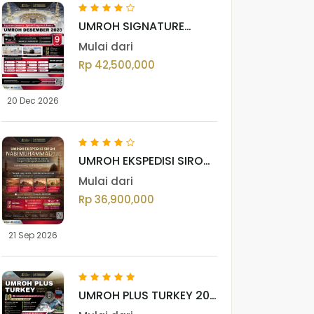
UMROH SIGNATURE
JOURNEY DESEMBER
Mulai dari
2026
Rp 42,500,000
20 Dec 2026
UMROH EKSPEDISI SIROH
NABI MUHAMMAD ﷺ |
Mulai dari
BATCH II 2026 M / 1448 H
Rp 36,900,000
21 Sep 2026
UMROH PLUS TURKEY 20
JANUARI 2027 M | 1448 H