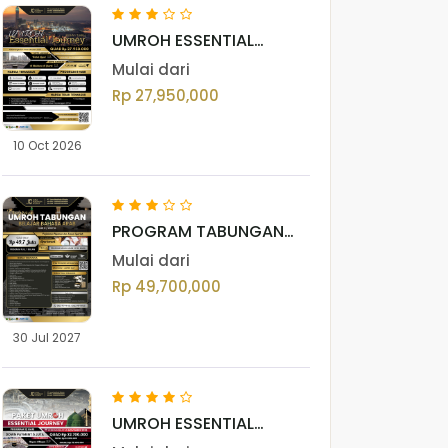
UMROH ESSENTIAL
JOURNEY OKTOBER
Mulai dari
(GOLD) VOL. III 2026
Rp 27,950,000
10 Oct 2026
PROGRAM TABUNGAN
UMROH BAHASA ARAB
Mulai dari
Rp 49,700,000
30 Jul 2027
UMROH ESSENTIAL
JOURNEY NOVEMBER