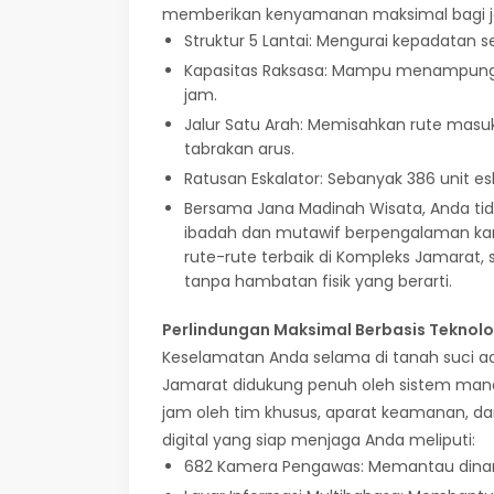
memberikan kenyamanan maksimal bagi 
Struktur 5 Lantai: Mengurai kepadatan s
Kapasitas Raksasa: Mampu menampung d
jam.
Jalur Satu Arah: Memisahkan rute masu
tabrakan arus.
Ratusan Eskalator: Sebanyak 386 unit es
Bersama Jana Madinah Wisata, Anda ti
ibadah dan mutawif berpengalaman k
rute-rute terbaik di Kompleks Jamarat, 
tanpa hambatan fisik yang berarti.
Perlindungan Maksimal Berbasis Teknol
Keselamatan Anda selama di tanah suci a
Jamarat didukung penuh oleh sistem man
jam oleh tim khusus, aparat keamanan, dan
digital yang siap menjaga Anda meliputi:
682 Kamera Pengawas: Memantau dinam