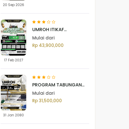
20 Sep 2026
UMROH ITIKAF
RAMADHAN 2027 M /
Mulai dari
1448 H
Rp 43,900,000
17 Feb 2027
PROGRAM TABUNGAN
UMROH
Mulai dari
Rp 31,500,000
31 Jan 2080