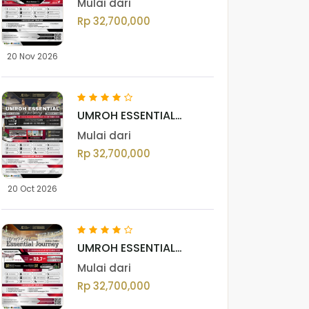
Mulai dari
VOL. II 2026
Rp 32,700,000
20 Nov 2026
UMROH ESSENTIAL
JOURNEY OKTOBER VOL.
Mulai dari
II 2026
Rp 32,700,000
20 Oct 2026
UMROH ESSENTIAL
JOURNEY SEPTEMBER
Mulai dari
VOL. II 2026
Rp 32,700,000