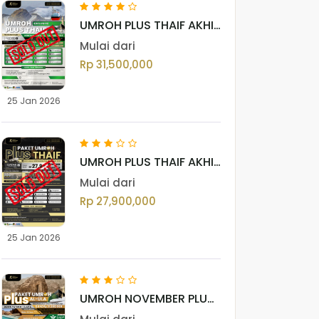
UMROH PLUS THAIF AKHIR
JANUARI 2026
Mulai dari
(EXCLUSIVE)
Rp 31,500,000
25 Jan 2026
UMROH PLUS THAIF AKHIR
JANUARI 2026
Mulai dari
(REGULER)
Rp 27,900,000
25 Jan 2026
UMROH NOVEMBER PLUS
AL ULA 2025